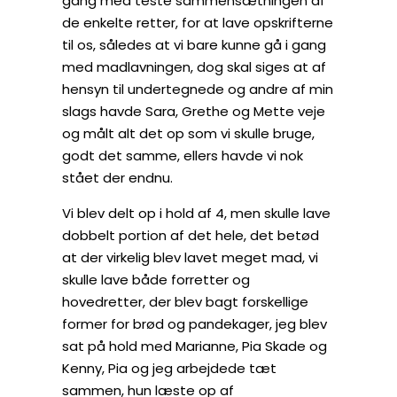
gang med teste sammensætningen af
de enkelte retter, for at lave opskrifterne
til os, således at vi bare kunne gå i gang
med madlavningen, dog skal siges at af
hensyn til undertegnede og andre af min
slags havde Sara, Grethe og Mette veje
og målt alt det op som vi skulle bruge,
godt det samme, ellers havde vi nok
stået der endnu.
Vi blev delt op i hold af 4, men skulle lave
dobbelt portion af det hele, det betød
at der virkelig blev lavet meget mad, vi
skulle lave både forretter og
hovedretter, der blev bagt forskellige
former for brød og pandekager, jeg blev
sat på hold med Marianne, Pia Skade og
Kenny, Pia og jeg arbejdede tæt
sammen, hun læste op af