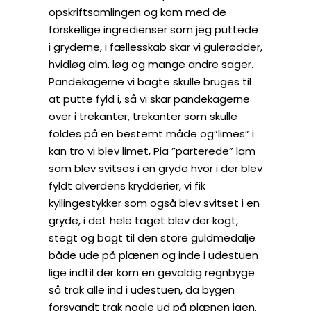
opskriftsamlingen og kom med de
forskellige ingredienser som jeg puttede
i gryderne, i fællesskab skar vi gulerødder,
hvidløg alm. løg og mange andre sager.
Pandekagerne vi bagte skulle bruges til
at putte fyld i, så vi skar pandekagerne
over i trekanter, trekanter som skulle
foldes på en bestemt måde og”limes” i
kan tro vi blev limet, Pia ”parterede” lam
som blev svitses i en gryde hvor i der blev
fyldt alverdens krydderier, vi fik
kyllingestykker som også blev svitset i en
gryde, i det hele taget blev der kogt,
stegt og bagt til den store guldmedalje
både ude på plænen og inde i udestuen
lige indtil der kom en gevaldig regnbyge
så trak alle ind i udestuen, da bygen
forsvandt trak nogle ud på plænen igen.