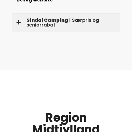
Sindal Camping
| Særpris og
seniorrabat
Region
Midtjylland