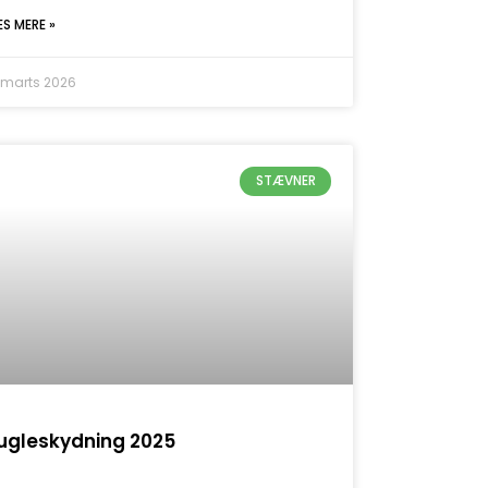
ÆS MERE »
. marts 2026
STÆVNER
ugleskydning 2025