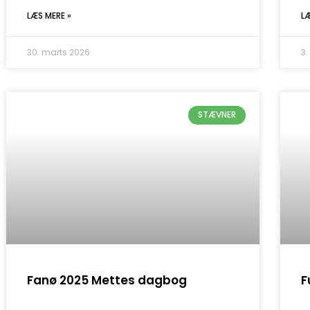
LÆS MERE »
L
30. marts 2026
3
STÆVNER
Fanø 2025 Mettes dagbog
F