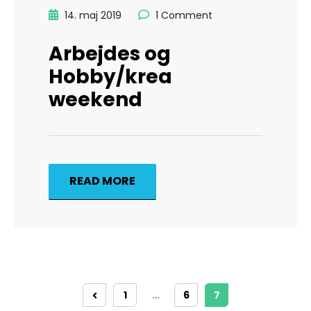
14. maj 2019
1 Comment
Arbejdes og
Hobby/krea
weekend
READ MORE
1
…
6
7