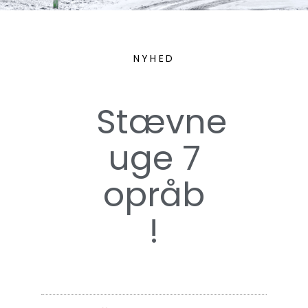
NYHED
Stævne
uge 7
opråb
!